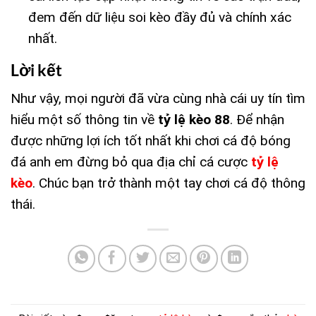
đem đến dữ liệu soi kèo đầy đủ và chính xác
nhất.
Lời kết
Như vậy, mọi người đã vừa cùng nhà cái uy tín tìm
hiểu một số thông tin về
tỷ lệ kèo 88
. Để nhận
được những lợi ích tốt nhất khi chơi cá độ bóng
đá anh em đừng bỏ qua địa chỉ cá cược
tỷ lệ
kèo
. Chúc bạn trở thành một tay chơi cá độ thông
thái.