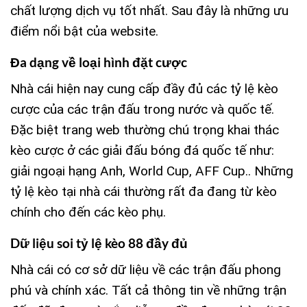
chất lượng dịch vụ tốt nhất. Sau đây là những ưu
điểm nổi bật của website.
Đa dạng về loại hình đặt cược
Nhà cái hiện nay cung cấp đầy đủ các tỷ lệ kèo
cược của các trận đấu trong nước và quốc tế.
Đặc biệt trang web thường chú trọng khai thác
kèo cược ở các giải đấu bóng đá quốc tế như:
giải ngoại hạng Anh, World Cup, AFF Cup.. Những
tỷ lệ kèo tại nhà cái thường rất đa đang từ kèo
chính cho đến các kèo phụ.
Dữ liệu soi tỷ lệ kèo 88 đầy đủ
Nhà cái có cơ sở dữ liệu về các trận đấu phong
phú và chính xác. Tất cả thông tin về những trận