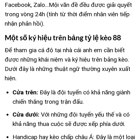
Facebook, Zalo…Mội văn đề đều được giải quyết
trong vòng 24h (tính từ thời điểm nhân viên tiếp
nhận phản hồi).
Một số ký hiệu trên bảng tỷ lệ kèo 88
Để tham gia cá độ tại nhà cái anh em cần biết
được những khái niệm và ký hiệu trên bảng kèo.
Dưới đây là những thuật ngữ thường xuyên xuất
hiện.
Cửa trên:
Đây là đội tuyển có khả năng giành
chiến thắng trong trận đấu.
Cửa dưới:
Với những đội tuyển yếu thế và có
khả năng thua cuộc sẽ được xếp phía dưới.
Handicap hay kèo chấp châu Á: Đây là một loại