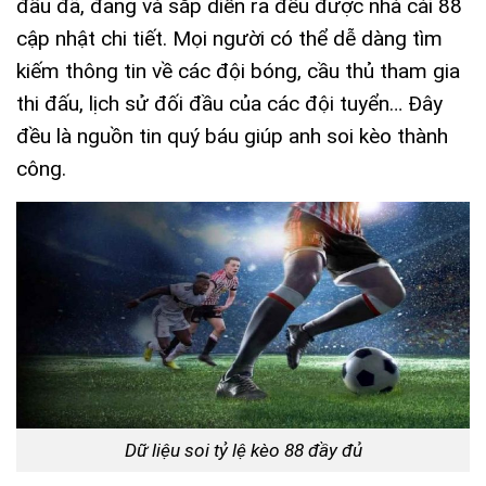
đấu đã, đang và sắp diễn ra đều được nhà cái 88
cập nhật chi tiết. Mọi người có thể dễ dàng tìm
kiếm thông tin về các đội bóng, cầu thủ tham gia
thi đấu, lịch sử đối đầu của các đội tuyển… Đây
đều là nguồn tin quý báu giúp anh soi kèo thành
công.
Dữ liệu soi tỷ lệ kèo 88 đầy đủ