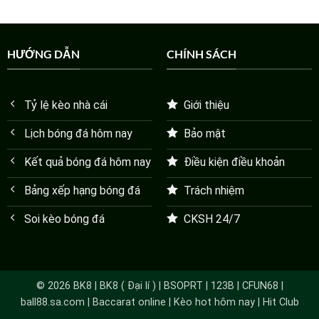
ở
2026
2026
Và
Top
Không
X88
Nhà
Thể
Nhanh
Cái
Bỏ
Và
Thái
HƯỚNG DẪN
CHÍNH SÁCH
Lỡ
Chuẩn
Lan
Nhất
Uy
Tín
2025
Tỷ lệ kèo nhà cái
Giới thiệu
Với
Giao
Diện
Lịch bóng đá hôm nay
Bảo mật
Thân
Thiện
Kết quả bóng đá hôm nay
Điều kiện điều khoản
Nhất
Bảng xếp hạng bóng đá
Trách nhiệm
Soi kèo bóng đá
CKSH 24/7
© 2026
BK8
|
BK8 ( Đại lí )
|
BSOPRT
|
123B
|
CFUN68
|
ball88.sa.com
|
Baccarat online
|
Kèo hot hôm nay
|
Hit Club