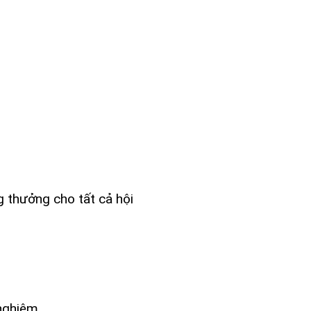
ng thưởng cho tất cả hội
nghiệm.