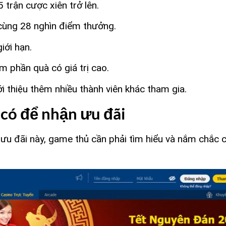
 trận cược xiên trở lên.
 cùng 28 nghìn điểm thưởng.
iới hạn.
m phần quà có giá trị cao.
i thiệu thêm nhiều thành viên khác tham gia.
 có để nhận ưu đãi
u đãi này, game thủ cần phải tìm hiểu và nắm chắc c