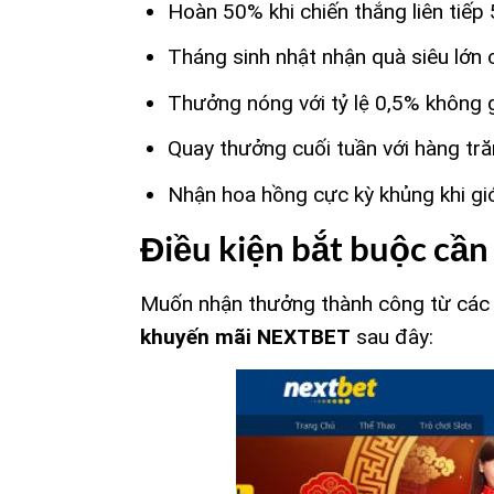
Hoàn 50% khi chiến thắng liên tiếp 5
Tháng sinh nhật nhận quà siêu lớn
Thưởng nóng với tỷ lệ 0,5% không g
Quay thưởng cuối tuần với hàng tră
Nhận hoa hồng cực kỳ khủng khi giớ
Điều kiện bắt buộc cần
Muốn nhận thưởng thành công từ các ư
khuyến mãi NEXTBET
sau đây: