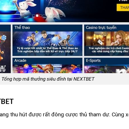
Tổng hợp mã thưởng siêu đỉnh tại NEXTBET
TBET
ang thu hút được rất đông cược thủ tham dự. Cùng 