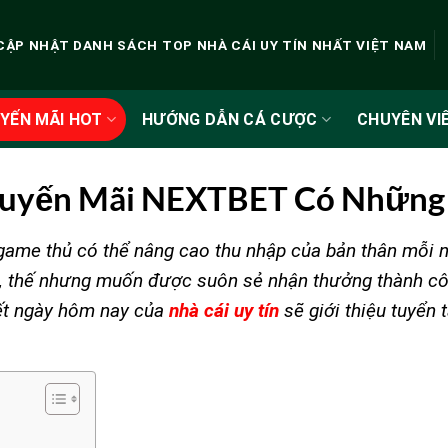
CẬP NHẬT DANH SÁCH TOP NHÀ CÁI UY TÍN NHẤT VIỆT NAM
YẾN MÃI HOT
HƯỚNG DẪN CÁ CƯỢC
CHUYÊN VI
huyến Mãi NEXTBET Có Những 
game thủ có thể nâng cao thu nhập của bản thân mỗi n
ản, thế nhưng muốn được suôn sẻ nhận thưởng thành cô
iết ngày hôm nay của
nhà cái uy tín
sẽ giới thiệu tuyển 