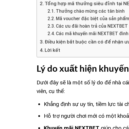
Tổng hợp mã thưởng siêu đỉnh tại 
Thưởng chào mừng các tân binh
Mã voucher đặc biệt của sản phẩ
Các ưu đãi hoàn trả của NEXTBET
Các mã khuyến mãi NEXTBET đình
Điều kiện bắt buộc cần có để nhận ư
Lời kết
Lý do xuất hiện khuyế
Dưới đây sẽ là một số lý do để nhà cái 
viên, cụ thể:
Khẳng định sự uy tín, tiềm lực tà
Hỗ trợ người chơi mới có một khoả
Khuyến mãi NEXTBET
giúp cho các