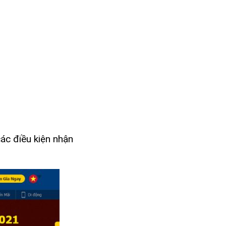
ác điều kiện nhận