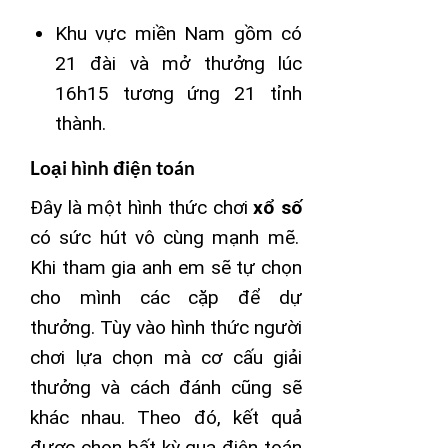
Khu vực miền Nam gồm có
21 đài và mở thưởng lúc
16h15 tương ứng 21 tỉnh
thành.
Loại hình điện toán
Đây là một hình thức chơi
xổ số
có sức hút vô cùng mạnh mẽ.
Khi tham gia anh em sẽ tự chọn
cho mình các cặp để dự
thưởng. Tùy vào hình thức người
chơi lựa chọn mà cơ cấu giải
thưởng và cách đánh cũng sẽ
khác nhau. Theo đó, kết quả
được chọn bất kỳ qua điện toán