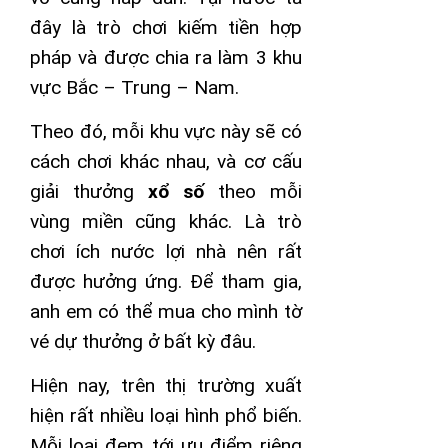
đây là trò chơi kiếm tiền hợp
pháp và được chia ra làm 3 khu
vực Bắc – Trung – Nam.
Theo đó, mỗi khu vực này sẽ có
cách chơi khác nhau, và cơ cấu
giải thưởng
xổ số
theo mỗi
vùng miền cũng khác. Là trò
chơi ích nước lợi nhà nên rất
được hưởng ứng. Để tham gia,
anh em có thể mua cho mình tờ
vé dự thưởng ở bất kỳ đâu.
Hiện nay, trên thị trường xuất
hiện rất nhiều loại hình phổ biến.
Mỗi loại đem tới ưu điểm riêng