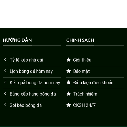
HƯỚNG DẪN
CHÍNH SÁCH
Tỷ lệ kèo nhà cái
Giới thiệu
Lịch bóng đá hôm nay
Bảo mật
Kết quả bóng đá hôm nay
Điều kiện điều khoản
Bảng xếp hạng bóng đá
Trách nhiệm
Soi kèo bóng đá
CKSH 24/7