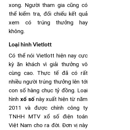
xong. Người tham gia cũng có
thể kiểm tra, đối chiếu kết quả
xem có trúng thưởng hay
không.
Loại hình Vietlott
Có thể nói Vietlott hiện nay cực
kỳ ăn khách vì giải thưởng vô
cùng cao. Thực tế đã có rất
nhiều người trúng thưởng lên tới
con số hàng chục tỷ đồng. Loại
hình
xổ số
này xuất hiện từ năm
2011 và được chính công ty
TNHH MTV xổ số điện toán
Việt Nam cho ra đời. Đơn vị này