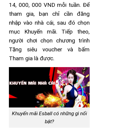
14, 000, 000 VND mỗi tuần. Để
tham gia, bạn chỉ cần đăng
nhập vào nhà cái, sau đó chọn
mục Khuyến mãi. Tiếp theo,
người chơi chọn chương trình
Tặng siêu voucher và bấm
Tham gia là được.
Khuyến mãi Esball có những gì nổi
bật?