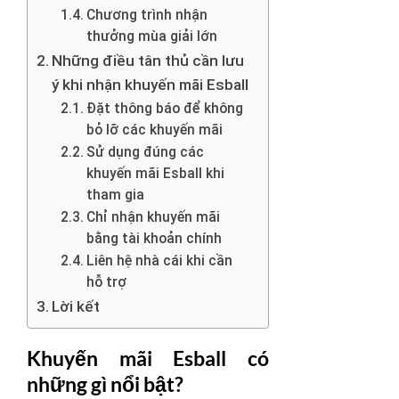
Chương trình nhận
thưởng mùa giải lớn
Những điều tân thủ cần lưu
ý khi nhận khuyến mãi Esball
Đặt thông báo để không
bỏ lỡ các khuyến mãi
Sử dụng đúng các
khuyến mãi Esball khi
tham gia
Chỉ nhận khuyến mãi
bằng tài khoản chính
Liên hệ nhà cái khi cần
hỗ trợ
Lời kết
Khuyến mãi Esball có
những gì nổi bật?