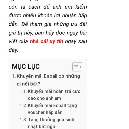
còn là cách để anh em kiếm
được nhiều khoản lợi nhuận hấp
dẫn. Để tham gia những ưu đãi
giá trị này, bạn hãy đọc ngay bài
viết của
nhà cái uy tín
ngay sau
đây.
MỤC LỤC
Khuyến mãi Esball có những
gì nổi bật?
Khuyến mãi hoàn trả cực
cao cho anh em
Khuyến mãi Esball tặng
voucher hấp dẫn
Tặng thưởng quà sinh
nhật bất ngờ