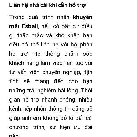
Liên hệ nhà cái khi cần hỗ trợ
Trong quá trình nhận
khuyến
mãi Esball
, nếu có bất cứ điều
gì thắc mắc và khó khăn bạn
đều có thể liên hệ với bộ phận
hỗ trợ. Hệ thống chăm sóc
khách hàng làm việc liên tục với
tư vấn viên chuyên nghiệp, tận
tình sẽ mang đến cho bạn
những trải nghiệm hài lòng. Thời
gian hỗ trợ nhanh chóng, nhiều
kênh tiếp nhận thông tin cũng sẽ
giúp anh em không bỏ lỡ bất cứ
chương trình, sự kiện ưu đãi
nào.