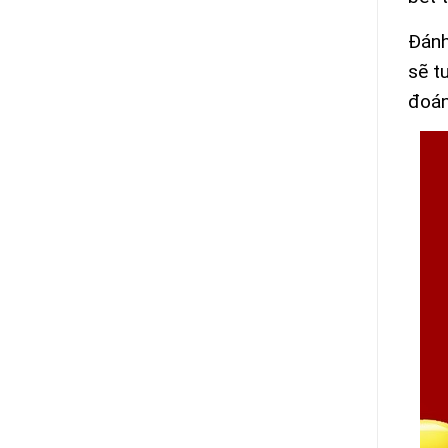
Đánh
sẽ t
đoán