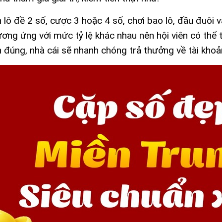
 lô đề 2 số, cược 3 hoặc 4 số, chơi bao lô, đầu đuôi
ương ứng với mức tỷ lệ khác nhau nên hội viên có thể
 đúng, nhà cái sẽ nhanh chóng trả thưởng về tài kho