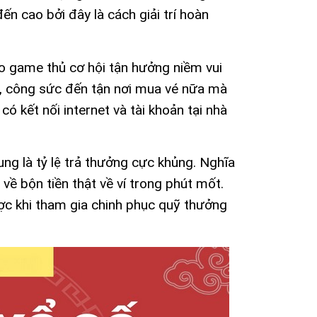
n cao bởi đây là cách giải trí hoàn
 game thủ cơ hội tận hưởng niềm vui
n, công sức đến tận nơi mua vé nữa mà
 có kết nối internet và tài khoản tại nhà
ng là tỷ lệ trả thưởng cực khủng. Nghĩa
về bộn tiền thật về ví trong phút mốt.
ợc khi tham gia chinh phục quỹ thưởng