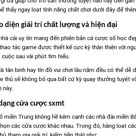
 gì đã giúp cho trò săn thưởng tuyệt hảo này đến g
hể thấy ngay loạt tính năng chất chơi dưới đây để thê
o diện giải trí chất lượng và hiện đại
nhà cái uy tín mang đến phiên bản cá cược số học đẹp 
thao tác game được thiết kế cực kỳ thân thiện với n
 cuộc sau vài phút tìm hiểu.
là tân binh hay tín đồ vui chơi lâu năm đều có thể dễ 
 thủ sẽ không bỏ qua bất cứ kỳ quay thưởng tuyệt vờ
ị này.
dạng cửa cược sxmt
ố miền Trung không hề kém cạnh các nhà đài miền B
chọn các cửa cược khác nhau. Trong đó, hàng loạt c
hủ tham gia giải trí, kiếm tiền thật như: