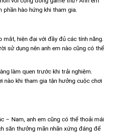
ần hơn với cộng đồng game thủ? Anh em
m phần hào hứng khi tham gia.
mắt, hiện đại với đầy đủ các tính năng.
gười sử dụng nên anh em nào cũng có thể
dàng làm quen trước khi trải nghiệm.
i nào khi tham gia tận hưởng cuộc chơi
ắc – Nam, anh em cũng có thể thoải mái
ách săn thưởng mãn nhãn xứng đáng để