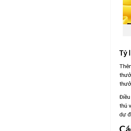
Tỷ 
Thêm
thưở
thưở
Điều
thú 
dự đ
Cá