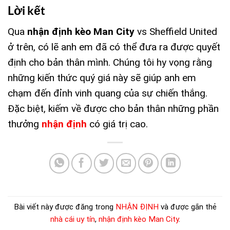
Lời kết
Qua
nhận định kèo Man
City
vs Sheffield United
ở trên, có lẽ anh em đã có thể đưa ra được quyết
định cho bản thân mình. Chúng tôi hy vọng rằng
những kiến thức quý giá này sẽ giúp anh em
chạm đến đỉnh vinh quang của sự chiến thắng.
Đặc biệt, kiếm về được cho bản thân những phần
thưởng
nhận định
có giá trị cao.
Bài viết này được đăng trong
NHẬN ĐỊNH
và được gắn thẻ
nhà cái uy tín
,
nhận định kèo Man City
.