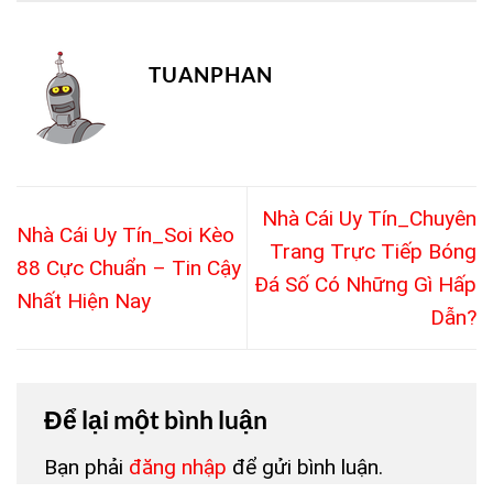
TUANPHAN
Nhà Cái Uy Tín_Chuyên
Nhà Cái Uy Tín_Soi Kèo
Trang Trực Tiếp Bóng
88 Cực Chuẩn – Tin Cậy
Đá Số Có Những Gì Hấp
Nhất Hiện Nay
Dẫn?
Để lại một bình luận
Bạn phải
đăng nhập
để gửi bình luận.