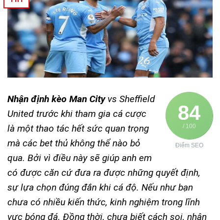
Nhận định kèo Man City
vs Sheffield
84
United trước khi tham gia cá cược
là một thao tác hết sức quan trọng
/ 100
mà các bet thủ không thể nào bỏ
Điểm SEO
qua. Bởi vì điều này sẽ giúp anh em
có được căn cứ đưa ra được những quyết định,
sự lựa chọn đúng đắn khi cá độ. Nếu như bạn
chưa có nhiều kiến thức, kinh nghiệm trong lĩnh
vực bóng đá. Đồng thời, chưa biết cách soi, nhận