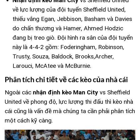
Nhận định kèo Man City
vs Sheffield United
về lực lượng của đội tuyển Sheffield United,
thiếu vắng Egan, Jebbison, Basham và Davies
do chấn thương và Hamer, Ahmed Hodzic
đang bị treo giò. Đội hình ra sân của đội tuyển
này là 4-4-2 gồm: Foderingham, Robinson,
Trusty, Souza, Baldock, Brooks,Archer,
Larouci, McAtee và McBurnie.
Phân tích chi tiết về các kèo của nhà cái
Ngoài các
nhận định kèo Man City
vs Sheffield
United về phong độ, lực lượng thi đấu thì kèo nhà
cái cũng là vấn đề mà chúng ta cần phải phân tích
một cách kỹ càng.