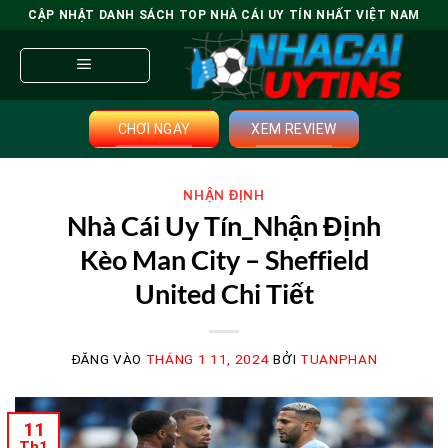
Bỏ
CẬP NHẬT DANH SÁCH TOP NHÀ CÁI UY TÍN NHẤT VIỆT NAM
qua
nội
dung
CHƠI NGAY
XEM REVIEW
NHẬN ĐỊNH
Nhà Cái Uy Tín_Nhận Định
Kèo Man City – Sheffield
United Chi Tiết
ĐĂNG VÀO
THÁNG 1 11, 2024
BỞI
TUANPHAN
11
Th1