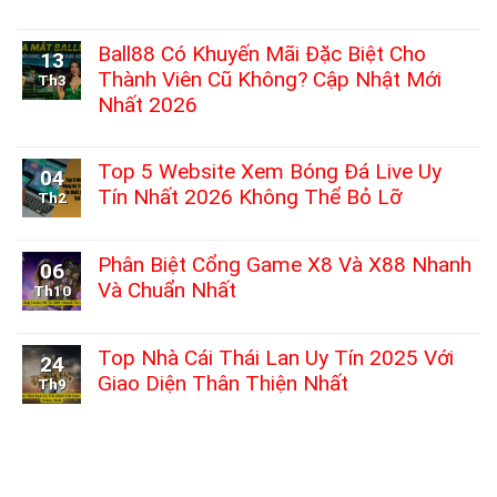
Không
có
bình
Ball88 Có Khuyến Mãi Đặc Biệt Cho
13
luận
Thành Viên Cũ Không? Cập Nhật Mới
Th3
ở
Nhất 2026
Giấy
Phép
Không
Hoạt
có
Động
bình
Top 5 Website Xem Bóng Đá Live Uy
Bayclub
04
luận
–
Tín Nhất 2026 Không Thể Bỏ Lỡ
Th2
ở
Nền
Ball88
Không
Tảng
Có
có
Pháp
Khuyến
bình
Phân Biệt Cổng Game X8 Và X88 Nhanh
Lý
06
Mãi
luận
Khẳng
Và Chuẩn Nhất
Đặc
Th10
ở
Định
Biệt
Top
Uy
Không
Cho
5
Tín
có
Thành
Website
Quốc
bình
Top Nhà Cái Thái Lan Uy Tín 2025 Với
24
Viên
Xem
Tế
luận
Cũ
Giao Diện Thân Thiện Nhất
Bóng
Th9
ở
Không?
Đá
Phân
Không
Cập
Live
Biệt
có
Nhật
Uy
Cổng
bình
Mới
Tín
Game
luận
Nhất
Nhất
X8
ở
2026
2026
Và