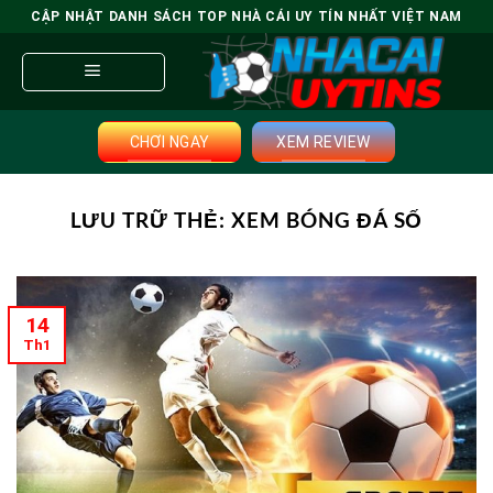
Bỏ
CẬP NHẬT DANH SÁCH TOP NHÀ CÁI UY TÍN NHẤT VIỆT NAM
qua
nội
dung
CHƠI NGAY
XEM REVIEW
LƯU TRỮ THẺ:
XEM BÓNG ĐÁ SỐ
14
Th1