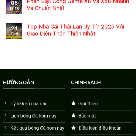
Phân Biệt Cổng Game X8 Và X88 Nhanh
Lý
06
Mãi
luận
Khẳng
Và Chuẩn Nhất
Đặc
Th10
ở
Định
Biệt
Top
Uy
Không
Cho
5
Tín
có
Thành
Website
Quốc
bình
Top Nhà Cái Thái Lan Uy Tín 2025 Với
24
Viên
Xem
Tế
luận
Cũ
Giao Diện Thân Thiện Nhất
Bóng
Th9
ở
Không?
Đá
Phân
Không
Cập
Live
Biệt
có
Nhật
Uy
Cổng
bình
Mới
Tín
Game
luận
Nhất
Nhất
X8
ở
2026
2026
Và
Top
Không
X88
Nhà
Thể
Nhanh
Cái
Bỏ
Và
Thái
HƯỚNG DẪN
CHÍNH SÁCH
Lỡ
Chuẩn
Lan
Nhất
Uy
Tín
2025
Tỷ lệ kèo nhà cái
Giới thiệu
Với
Giao
Diện
Lịch bóng đá hôm nay
Bảo mật
Thân
Thiện
Kết quả bóng đá hôm nay
Điều kiện điều khoản
Nhất