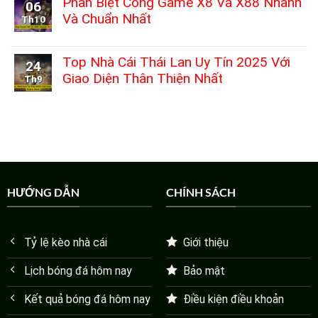
Phân Biệt Cổng Game X8 Và X88 Nhanh
Lý
06
Mãi
luận
Khẳng
Và Chuẩn Nhất
Đặc
Th10
ở
Định
Biệt
Top
Uy
Không
Cho
5
Tín
có
Thành
Website
Quốc
bình
Top Nhà Cái Thái Lan Uy Tín 2025 Với
24
Viên
Xem
Tế
luận
Cũ
Giao Diện Thân Thiện Nhất
Bóng
Th9
ở
Không?
Đá
Phân
Không
Cập
Live
Biệt
có
Nhật
Uy
Cổng
bình
Mới
Tín
Game
luận
Nhất
Nhất
X8
ở
2026
2026
Và
Top
Không
X88
Nhà
Thể
Nhanh
Cái
Bỏ
Và
Thái
HƯỚNG DẪN
CHÍNH SÁCH
Lỡ
Chuẩn
Lan
Nhất
Uy
Tín
2025
Tỷ lệ kèo nhà cái
Giới thiệu
Với
Giao
Diện
Lịch bóng đá hôm nay
Bảo mật
Thân
Thiện
Kết quả bóng đá hôm nay
Điều kiện điều khoản
Nhất