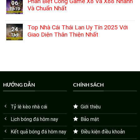
Phân Biệt Cổng Game X8 Và X88 Nhanh
Lý
06
Mãi
luận
Khẳng
Và Chuẩn Nhất
Đặc
Th10
ở
Định
Biệt
Top
Uy
Không
Cho
5
Tín
có
Thành
Website
Quốc
bình
Top Nhà Cái Thái Lan Uy Tín 2025 Với
24
Viên
Xem
Tế
luận
Cũ
Giao Diện Thân Thiện Nhất
Bóng
Th9
ở
Không?
Đá
Phân
Không
Cập
Live
Biệt
có
Nhật
Uy
Cổng
bình
Mới
Tín
Game
luận
Nhất
Nhất
X8
ở
2026
2026
Và
Top
Không
X88
Nhà
Thể
Nhanh
Cái
Bỏ
Và
Thái
HƯỚNG DẪN
CHÍNH SÁCH
Lỡ
Chuẩn
Lan
Nhất
Uy
Tín
2025
Tỷ lệ kèo nhà cái
Giới thiệu
Với
Giao
Diện
Lịch bóng đá hôm nay
Bảo mật
Thân
Thiện
Kết quả bóng đá hôm nay
Điều kiện điều khoản
Nhất