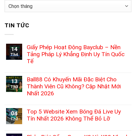
Lưu
trữ
TIN TỨC
Giấy Phép Hoạt Động Bayclub – Nền
14
Tảng Pháp Lý Khẳng Định Uy Tín Quốc
Th4
Tế
Không
có
bình
Ball88 Có Khuyến Mãi Đặc Biệt Cho
13
luận
Thành Viên Cũ Không? Cập Nhật Mới
Th3
ở
Nhất 2026
Giấy
Phép
Không
Hoạt
có
Động
bình
Top 5 Website Xem Bóng Đá Live Uy
Bayclub
04
luận
–
Tín Nhất 2026 Không Thể Bỏ Lỡ
Th2
ở
Nền
Ball88
Không
Tảng
Có
có
Pháp
Khuyến
bình